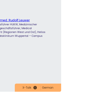
. med. Rudolf Leuwer
sführer HUKW, Medizinischer
geschäftsführer, Medical
nt (Regionen West und Ost), Helios
tätsklinikum Wuppertal – Campus
X-Talk
German