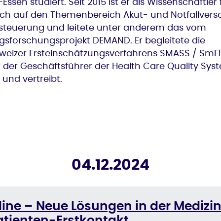
en studiert. Seit 2015 ist er als Wissenschaftler 
te sich auf den Themenbereich Akut- und Notfallver
steuerung und leitete unter anderem das vom
sforschungsprojekt DEMAND. Er begleitete die
eizer Ersteinschätzungsverfahrens SMASS / SmED
r der Geschäftsführer der Health Care Quality Sys
 und vertreibt.
04.12.2024
tline – Neue Lösungen in der Medizin:
atienten-Erstkontakt