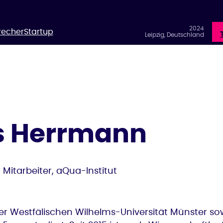
2024
recher
Startup
Leipzig, Deutschland
s Herrmann
 Mitarbeiter, aQua-Institut
der Westfälischen Wilhelms-Universität Münster so