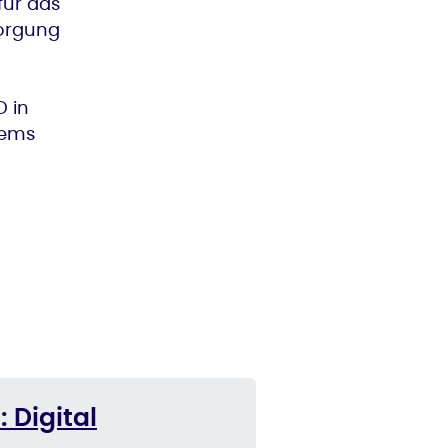
für das
sorgung
 in
tems
 Digital