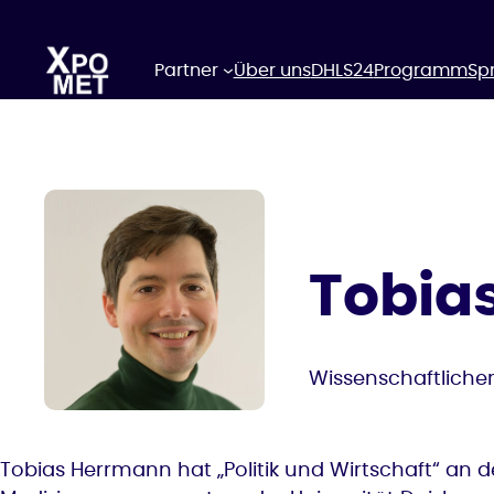
Zum
Inhalt
springen
Partner
Über uns
DHLS24
Programm
Sp
Tobia
Wissenschaftlicher
Tobias Herrmann hat „Politik und Wirtschaft“ an 