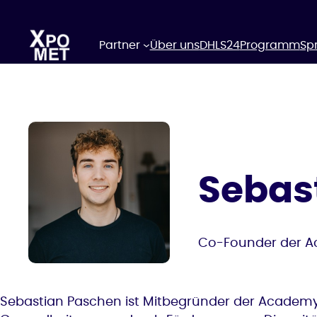
Zum
Inhalt
springen
Partner
Über uns
DHLS24
Programm
Sp
Sebas
Co-Founder der Ac
Sebastian Paschen ist Mitbegründer der Academy f