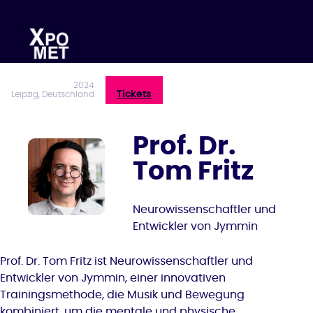
Zum
Inhalt
springen
2024
Tickets
Leipzig, Deutschland
Prof. Dr.
Tom Fritz
Neurowissenschaftler und
Entwickler von Jymmin
Prof. Dr. Tom Fritz ist Neurowissenschaftler und
Entwickler von Jymmin, einer innovativen
Trainingsmethode, die Musik und Bewegung
kombiniert, um die mentale und physische