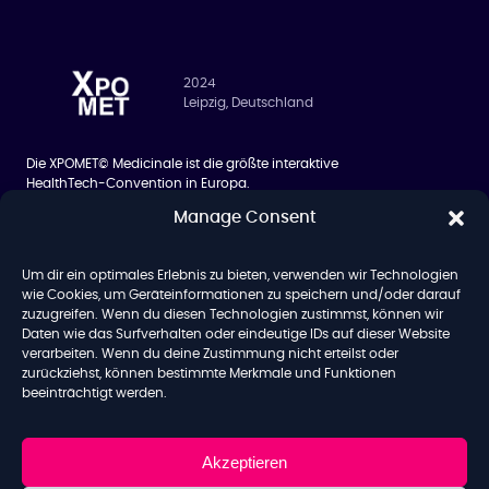
2024
Leipzig, Deutschland
Die XPOMET© Medicinale ist die größte interaktive
HealthTech-Convention in Europa.
Manage Consent
BESUCHER
ÜBER UNS
Siilo Networking App
Über uns
Um dir ein optimales Erlebnis zu bieten, verwenden wir Technologien
Hotel
Team
wie Cookies, um Geräteinformationen zu speichern und/oder darauf
zuzugreifen. Wenn du diesen Technologien zustimmst, können wir
Blog
Daten wie das Surfverhalten oder eindeutige IDs auf dieser Website
verarbeiten. Wenn du deine Zustimmung nicht erteilst oder
zurückziehst, können bestimmte Merkmale und Funktionen
beeinträchtigt werden.
AGB
Datenschutz
Impressum
Akzeptieren
Copyright© 2024 – All rights reserved