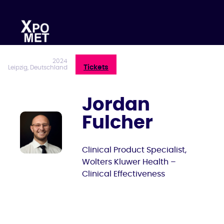
Zum
Inhalt
springen
2024
Tickets
Leipzig, Deutschland
Jordan
Fulcher
Clinical Product Specialist,
Wolters Kluwer Health –
Clinical Effectiveness