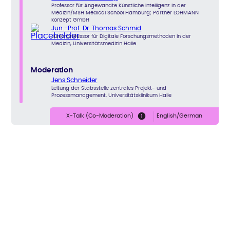
Professor für Angewandte Künstliche Intelligenz in der
Medizin/MSH Medical School Hamburg; Partner LOHMANN
konzept GmbH
Jun.-Prof. Dr. Thomas Schmid
Juniorprofessor für Digitale Forschungsmethoden in der
Medizin, Universitätsmedizin Halle
Moderation
Jens Schneider
Leitung der Stabsstelle zentrales Projekt- und
Prozessmanagement, Universitätsklinikum Halle
X-Talk (Co-Moderation)
English/German