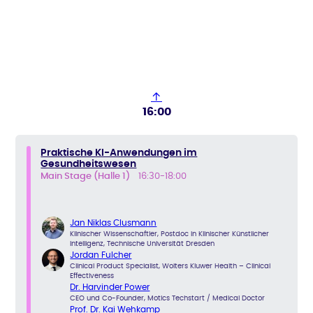
↑
16:00
Praktische KI-Anwendungen im
Gesundheitswesen
Main Stage (Halle 1)
16:30-18:00
Jan Niklas Clusmann
Klinischer Wissenschaftler, Postdoc in Klinischer Künstlicher
Intelligenz, Technische Universität Dresden
Jordan Fulcher
Clinical Product Specialist, Wolters Kluwer Health – Clinical
Effectiveness
Dr. Harvinder Power
CEO und Co-Founder, Motics Techstart / Medical Doctor
Prof. Dr. Kai Wehkamp