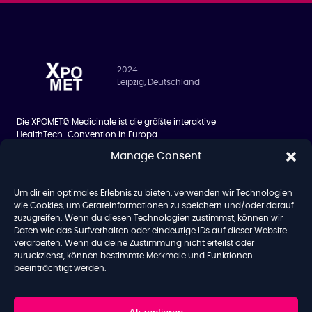
2024
Leipzig, Deutschland
Die XPOMET© Medicinale ist die größte interaktive
HealthTech-Convention in Europa.
Manage Consent
BESUCHER
ÜBER UNS
Siilo Networking App
Über uns
Um dir ein optimales Erlebnis zu bieten, verwenden wir Technologien
Hotel
Team
wie Cookies, um Geräteinformationen zu speichern und/oder darauf
zuzugreifen. Wenn du diesen Technologien zustimmst, können wir
Blog
Daten wie das Surfverhalten oder eindeutige IDs auf dieser Website
verarbeiten. Wenn du deine Zustimmung nicht erteilst oder
zurückziehst, können bestimmte Merkmale und Funktionen
beeinträchtigt werden.
AGB
Datenschutz
Impressum