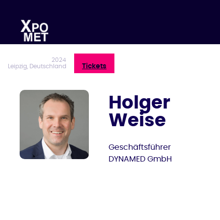
Zum
Inhalt
springen
2024
Tickets
Leipzig, Deutschland
Holger
Weise
Geschäftsführer
DYNAMED GmbH