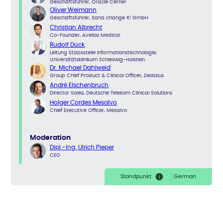
Geschäftsführer, Oracle Cerner
Oliver Weimann
Geschäftsführer, Sana change it! GmbH
Christian Albrecht
Co-Founder, Avelios Medical
Rudolf Dück
Leitung Stabsstelle Informationstechnologie,
Universitätsklinikum Schleswig-Holstein
Dr. Michael Dahlweid
Group Chief Product & Clinical Officer, Dedalus
André Elschenbruch
Director Sales, Deutsche Telekom Clinical Solutions
Holger Cordes Mesalvo
Chief Executive Officer, Mesalvo
Moderation
Dipl.-Ing. Ulrich Pieper
CEO
Standpunkt
German