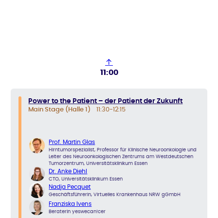
↑
11:00
Power to the Patient – der Patient der Zukunft
Main Stage (Halle 1)
11:30-12:15
Prof. Martin Glas
Hirntumorspezialist, Professor für Klinische Neuroonkologie und
Leiter des Neuroonkologischen Zentrums am Westdeutschen
Tumorzentrum, Universitätsklinikum Essen
Dr. Anke Diehl
CTO, Universitätsklinikum Essen
Nadja Pecquet
Geschäftsführerin, Virtuelles Krankenhaus NRW gGmbH
Franziska Ivens
Beraterin yeswecan!cer