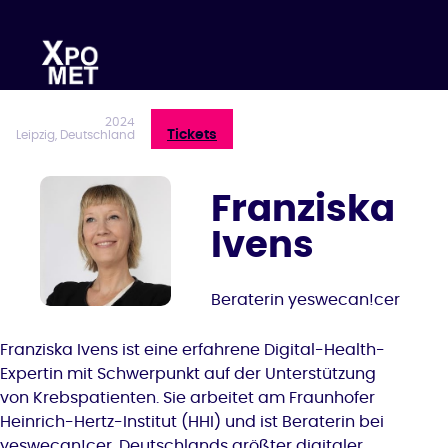
Zum
Inhalt
springen
2024
Tickets
Leipzig, Deutschland
Franziska
Ivens
Beraterin yeswecan!cer
Franziska Ivens ist eine erfahrene Digital-Health-
Expertin mit Schwerpunkt auf der Unterstützung
von Krebspatienten. Sie arbeitet am Fraunhofer
Heinrich-Hertz-Institut (HHI) und ist Beraterin bei
yeswecan!cer, Deutschlands größter digitaler