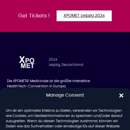
Get Tickets !
XPOMET Leipzig 2024
2024
Leipzig, Deutschland
Die XPOMET© Medicinale ist die größte interaktive
HealthTech-Convention in Europa.
Manage Consent
BESUCHER
ÜBER UNS
Siilo Networking App
Über uns
Um dir ein optimales Erlebnis zu bieten, verwenden wir Technologien
Hotel
Team
wie Cookies, um Geräteinformationen zu speichern und/oder darauf
zuzugreifen. Wenn du diesen Technologien zustimmst, können wir
Blog
Daten wie das Surfverhalten oder eindeutige IDs auf dieser Website