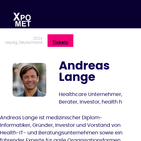
Zum
Inhalt
springen
2024
Tickets
Leipzig, Deutschland
Andreas
Lange
Healthcare Unternehmer,
Berater, Investor, health h
Andreas Lange ist medizinischer Diplom-
Informatiker, Gründer, Investor und Vorstand von
Health-IT- und Beratungsunternehmen sowie ein
führender Experte für agile Organisationsformen.