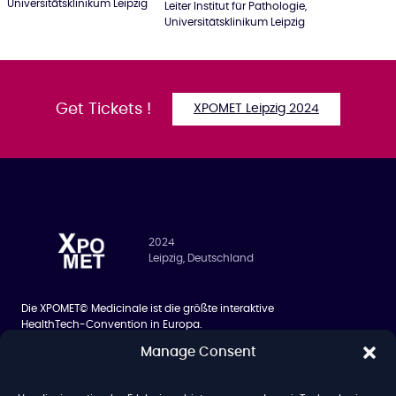
Universitätsklinikum Leipzig
Leiter Institut für Pathologie,
Universitätsklinikum Leipzig
Get Tickets !
XPOMET Leipzig 2024
2024
Leipzig, Deutschland
Die XPOMET© Medicinale ist die größte interaktive
HealthTech-Convention in Europa.
Manage Consent
BESUCHER
ÜBER UNS
Siilo Networking App
Über uns