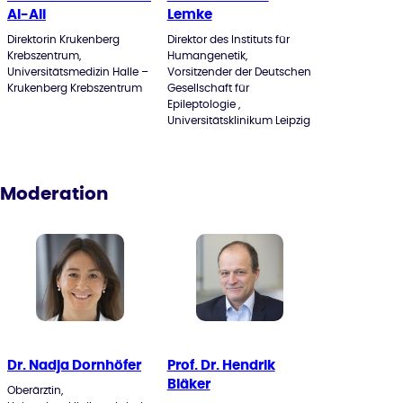
Al-Ali
Lemke
Direktorin Krukenberg
Direktor des Instituts für
Krebszentrum,
Humangenetik,
Universitätsmedizin Halle –
Vorsitzender der Deutschen
Krukenberg Krebszentrum
Gesellschaft für
Epileptologie ,
Universitätsklinikum Leipzig
Moderation
Dr. Nadja Dornhöfer
Prof. Dr. Hendrik
Bläker
Oberärztin,