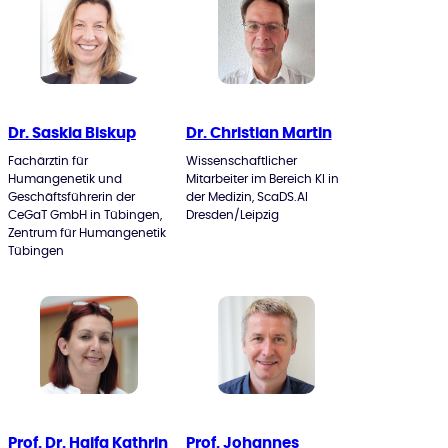
Dr. Saskia Biskup
Dr. Christian Martin
Fachärztin für
Wissenschaftlicher
Humangenetik und
Mitarbeiter im Bereich KI in
Geschäftsführerin der
der Medizin, ScaDS.AI
CeGaT GmbH in Tübingen,
Dresden/Leipzig
Zentrum für Humangenetik
Tübingen
Prof. Dr. Haifa Kathrin
Prof. Johannes