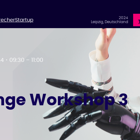
2024
recher
Startup
Leipzig, Deutschland
24
・
09:30 – 11:00
enge Workshop 3