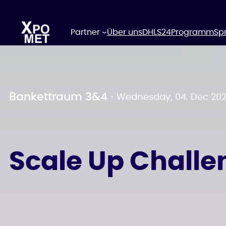
Zum
Inhalt
springen
Partner
Über uns
DHLS24
Programm
Sp
Bankettraum 3&4
・
Wednesday, 04. Dec 20
Scale Up Chall