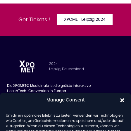
Get Tickets !
XPOMET Leipzig 2024
2024
Leipzig, Deutschland
Die XPOMET© Medicinale ist die größte interaktive
HealthTech-Convention in Europa.
Manage Consent
BESUCHER
ÜBER UNS
Siilo Networking App
Über uns
Um dir ein optimales Erlebnis zu bieten, verwenden wir Technologien
Hotel
Team
wie Cookies, um Geräteinformationen zu speichern und/oder darauf
zuzugreifen. Wenn du diesen Technologien zustimmst, können wir
Blog