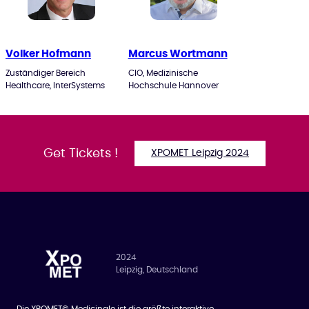
Volker Hofmann
Marcus Wortmann
Zuständiger Bereich
CIO, Medizinische
Healthcare, InterSystems
Hochschule Hannover
Get Tickets !
XPOMET Leipzig 2024
2024
Leipzig, Deutschland
Die XPOMET© Medicinale ist die größte interaktive