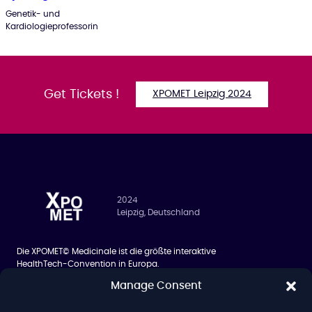
Genetik- und
Kardiologieprofessorin
Get Tickets !
XPOMET Leipzig 2024
2024
Leipzig, Deutschland
Die XPOMET© Medicinale ist die größte interaktive
HealthTech-Convention in Europa.
Manage Consent
BESUCHER
ÜBER UNS