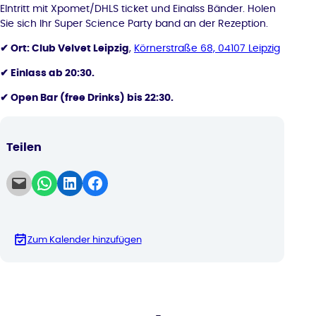
EIntritt mit Xpomet/DHLS ticket und Einalss Bänder. Holen
Sie sich Ihr Super Science Party band an der Rezeption.
✔ Ort: Club Velvet Leipzig
,
Körnerstraße 68, 04107 Leipzig
✔ Einlass ab 20:30.
✔ Open Bar (free Drinks) bis 22:30.
Teilen
Email this Page
Share on WhatsApp
Share on LinkedIn
Share on Facebook
Zum Kalender hinzufügen