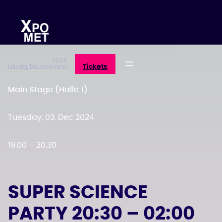
Zum
Inhalt
springen
2024
Tickets
Leipzig, Deutschland
Main Stage (Halle 1)
Tuesday, 03. Dec 2024
19:00 – 20:30
SUPER SCIENCE
PARTY 20:30 – 02:00