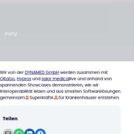
Party
Wir von der
DYNAMED GmbH
werden zusammen mit
QRaGo
,
Hypros
und
sqior medical
live und anhand von
spannenden Showcases demonstrieren, wie wir
Interoperabilität leben und aus smarten Softwarelösungen
gemeinsam
Superkräfte
für Krankenhäuser entstehen.
Teilen
Email this Page
Share on WhatsApp
Share on LinkedIn
Share on Facebook