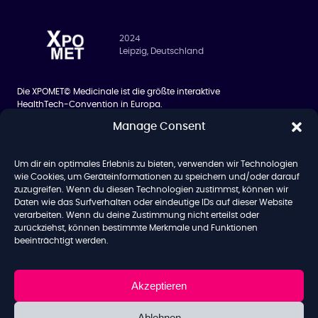
2024
Leipzig, Deutschland
Die XPOMET© Medicinale ist die größte interaktive
HealthTech-Convention in Europa.
Manage Consent
BESUCHER
ÜBER UNS
Siilo Networking App
Über uns
Um dir ein optimales Erlebnis zu bieten, verwenden wir Technologien
Hotel
Team
wie Cookies, um Geräteinformationen zu speichern und/oder darauf
zuzugreifen. Wenn du diesen Technologien zustimmst, können wir
Blog
Daten wie das Surfverhalten oder eindeutige IDs auf dieser Website
verarbeiten. Wenn du deine Zustimmung nicht erteilst oder
zurückziehst, können bestimmte Merkmale und Funktionen
beeinträchtigt werden.
AGB
Datenschutz
Impressum
Akzeptieren
Copyright© 2024 – All rights reserved
Ablehnen